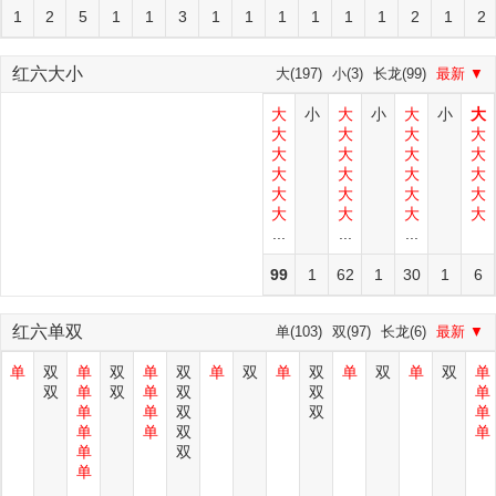
1
2
5
1
1
3
1
1
1
1
1
1
2
1
2
红六大小
大(197)
小(3)
长龙(99)
最新 ▼
大
小
大
小
大
小
大
大
大
大
大
大
大
大
大
大
大
大
大
大
大
大
大
大
大
大
大
...
...
...
99
1
62
1
30
1
6
红六单双
单(103)
双(97)
长龙(6)
最新 ▼
单
双
单
双
单
双
单
双
单
双
单
双
单
双
单
双
单
双
单
双
双
单
单
单
双
双
单
单
单
双
单
单
双
单