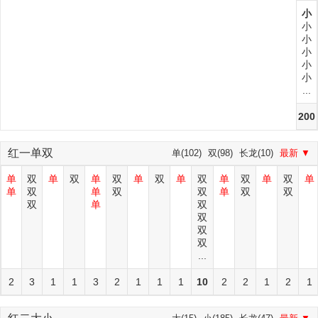
小
小
小
小
小
小
...
200
红一单双
单(102)
双(98)
长龙(10)
最新 ▼
单
双
单
双
单
双
单
双
单
双
单
双
单
双
单
单
双
单
双
双
单
双
双
双
单
双
双
双
双
...
2
3
1
1
3
2
1
1
1
10
2
2
1
2
1