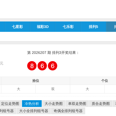
七星彩
福彩3D
七乐彩
排列5
第
2026207
期
排列3开奖结果
：
0元
拾位
个位
大
双
大
定位走势图
冷热分析
大小走势图
单双走势图
质合走势图
列组号器
大小全排列组号器
奇偶全排列组号器