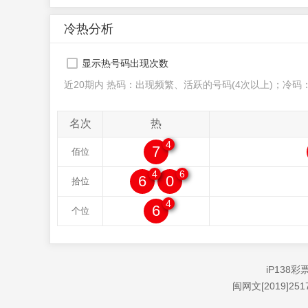
冷热分析
显示热号码出现次数
近20期内 热码：出现频繁、活跃的号码(4次以上)；冷
名次
热
4
7
佰位
4
6
6
0
拾位
4
6
个位
iP13
闽网文[2019]251