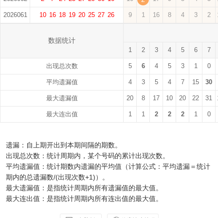
2026061
10
16
18
19
20
25
27
26
9
1
16
8
4
3
2
数据统计
1
2
3
4
5
6
7
出现总次数
5
6
4
5
3
1
0
平均遗漏值
4
3
5
4
7
15
30
最大遗漏值
20
8
17
10
20
22
31
最大连出值
1
1
2
2
2
1
0
遗漏：
自上期开出到本期间隔的期数。
出现总次数：
统计周期内，某个号码的累计出现次数。
平均遗漏值：
统计期数内遗漏的平均值（计算公式：平均遗漏＝统计
期内的总遗漏数/(出现次数+1)）。
最大遗漏值：
是指统计周期内所有遗漏值的最大值。
最大连出值：
是指统计周期内所有连出值的最大值。