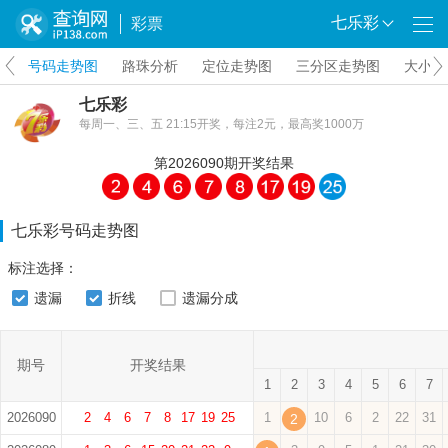
七乐彩
彩票
码
号码走势图
路珠分析
定位走势图
三分区走势图
大小走
七乐彩
每周一、三、五 21:15开奖，每注2元，最高奖1000万
第
2026090
期
开奖结果
七乐彩号码走势图
标注选择：
遗漏
折线
遗漏分成
期号
开奖结果
1
2
3
4
5
6
7
2026090
2
4
6
7
8
17
19
25
1
10
6
2
22
31
2