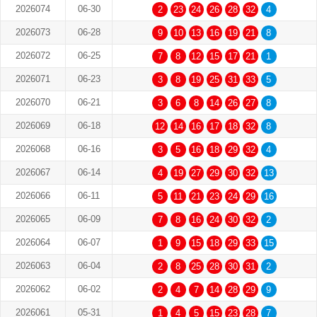
6
9
2026074
06-30
2026073
06-28
1
5
2026072
06-25
2026071
06-23
7
14
2026070
06-21
5
7
2026069
06-18
2026068
06-16
6
10
2026067
06-14
2026066
06-11
4
5
2026065
06-09
1
11
2026064
06-07
2026063
06-04
7
11
2026062
06-02
2026061
05-31