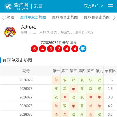
东方6+1
彩票
小走势图
红球单双走势图
红球质合走势图
红球和值走势图
东方6+1
每周一、三、六19:35开奖， 每注2元，最高奖500万
第
2026079
期
开奖结果
红球单双走势图
期号
第一
第二
第三
第四
第五
第六
单双比
2026079
单
双
双
双
双
双
1:5
2026078
双
双
单
双
双
双
1:5
2026077
双
单
双
双
单
单
3:3
2026076
单
双
单
双
单
单
4:2
2026075
单
单
双
双
单
双
3:3