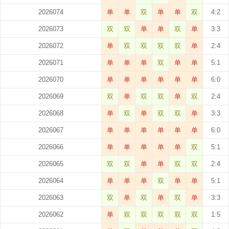
2026074
单
单
双
单
单
双
4:2
2026073
双
双
单
单
双
单
3:3
2026072
单
双
双
双
双
单
2:4
2026071
单
单
单
双
单
单
5:1
2026070
单
单
单
单
单
单
6:0
2026069
双
单
双
双
单
双
2:4
2026068
单
双
单
双
双
单
3:3
2026067
单
单
单
单
单
单
6:0
2026066
单
单
单
单
单
双
5:1
2026065
双
双
单
单
双
双
2:4
2026064
单
单
单
双
单
单
5:1
2026063
双
单
双
单
双
单
3:3
2026062
单
双
双
双
双
双
1:5